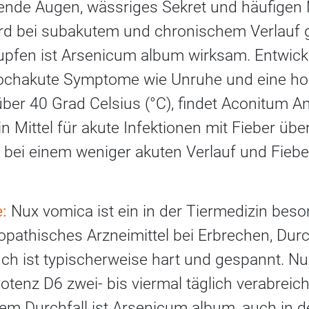
nende Augen, wässriges Sekret und häufigen N
ird bei subakutem und chronischem Verlauf 
fen ist Arsenicum album wirksam. Entwicke
ochakute Symptome wie Unruhe und eine h
ber 40 Grad Celsius (°C), findet Aconitum 
in Mittel für akute Infektionen mit Fieber üb
bei einem weniger akuten Verlauf und Fiebe
:
Nux vomica ist ein in der Tiermedizin beso
pathisches Arzneimittel bei Erbrechen, Durc
ch ist typischerweise hart und gespannt. Nu
Potenz D6 zwei- bis viermal täglich verabreic
em Durchfall ist Arsenicum album, auch in d