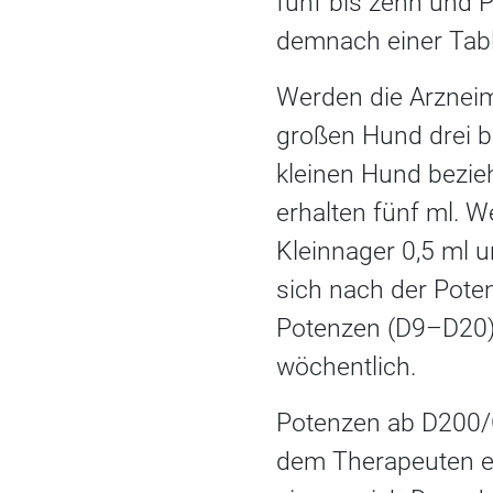
fünf bis zehn und P
demnach einer Table
Werden die Arzneimit
großen Hund drei bis
kleinen Hund bezie
erhalten fünf ml. W
Kleinnager 0,5 ml un
sich nach der Poten
Potenzen (D9–D20) 
wöchentlich.
Potenzen ab D200/C
dem Therapeuten ev