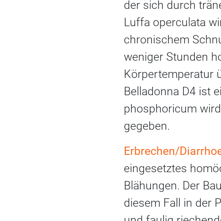
der sich durch trä
Luffa operculata w
chronischem Schnup
weniger Stunden h
Körpertemperatur ü
Belladonna D4 ist e
phosphoricum wird 
gegeben.
Erbrechen/Diarrhoe
eingesetztes homöo
Blähungen. Der Bau
diesem Fall in der 
und faulig riechend