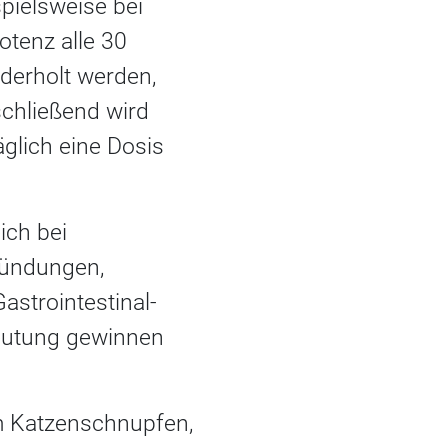
pielsweise bei
otenz alle 30
derholt werden,
schließend wird
glich eine Dosis
ich bei
zündungen,
strointestinal-
deutung gewinnen
em Katzenschnupfen,