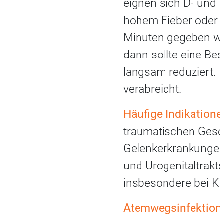
eignen sich D- und 
hohem Fieber oder D
Minuten gegeben we
dann sollte eine B
langsam reduziert.
verabreicht.
Häufige Indikation
traumatischen Gesc
Gelenkerkrankungen
und Urogenitaltrak
insbesondere bei Kl
Atemwegsinfektion