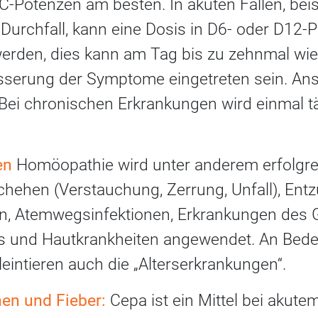
C-Potenzen am besten. In akuten Fällen, beis
urchfall, kann eine Dosis in D6- oder D12-P
rden, dies kann am Tag bis zu zehnmal wie
esserung der Symptome eingetreten sein. An
 Bei chronischen Erkrankungen wird einmal tä
en
Homöopathie wird unter anderem erfolgre
hehen (Verstauchung, Zerrung, Unfall), Ent
, Atemwegsinfektionen, Erkrankungen des Ga
ts und Hautkrankheiten angewendet. An Be
eintieren auch die „Alterserkrankungen“.
en und Fieber:
Cepa ist ein Mittel bei akut