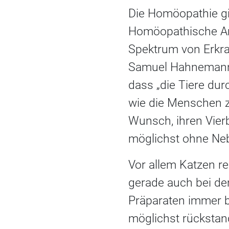
Die Homöopathie gil
Homöopathische Arz
Spektrum von Erkran
Samuel Hahnemann,
dass „die Tiere du
wie die Menschen zu
Wunsch, ihren Vierb
möglichst ohne Ne
Vor allem Katzen r
gerade auch bei d
Präparaten immer be
möglichst rückstan