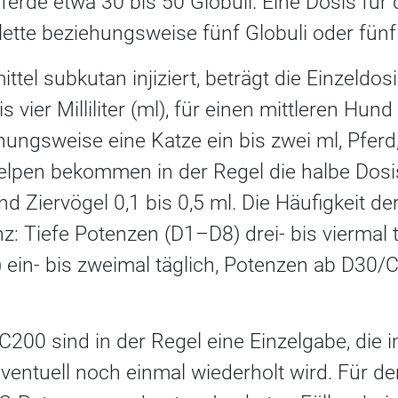
ferde etwa 30 bis 50 Globuli. Eine Dosis für 
tte beziehungsweise fünf Globuli oder fünf 
tel subkutan injiziert, beträgt die Einzeldos
 vier Milliliter (ml), für einen mittleren Hund
hungsweise eine Katze ein bis zwei ml, Pfer
elpen bekommen in der Regel die halbe Dosis 
d Ziervögel 0,1 bis 0,5 ml. Die Häufigkeit de
z: Tiefe Potenzen (D1–D8) drei- bis viermal tä
ein- bis zweimal täglich, Potenzen ab D30/
200 sind in der Regel eine Einzelgabe, die 
entuell noch einmal wiederholt wird. Für 