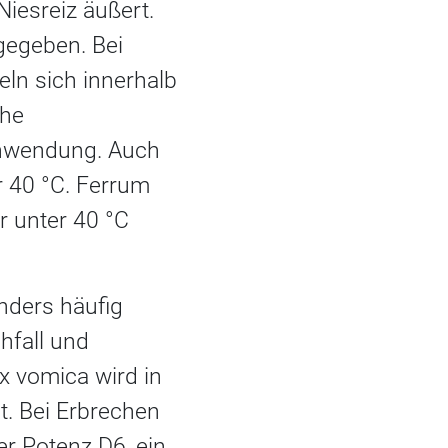
iesreiz äußert.
gegeben. Bei
ln sich innerhalb
ohe
Anwendung. Auch
er 40 °C. Ferrum
r unter 40 °C
nders häufig
hfall und
x vomica wird in
ht. Bei Erbrechen
er Potenz D6, ein