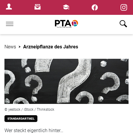
×
Newsletter
Fortbildungen
Login Menu
Home
News
Arzneipflanze des Jahres
© yestock / iStock / Thinkstock
STANDARDARTIKEL
Wer steckt eigentlich hinter…