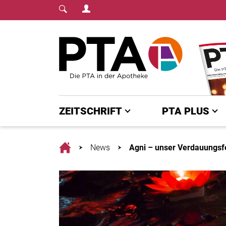
Login Menu
Fachmedium für PTA | diepta.de
Home
ZEITSCHRIFT
PTA PLUS
Home
News
Agni – unser Verdauungsf