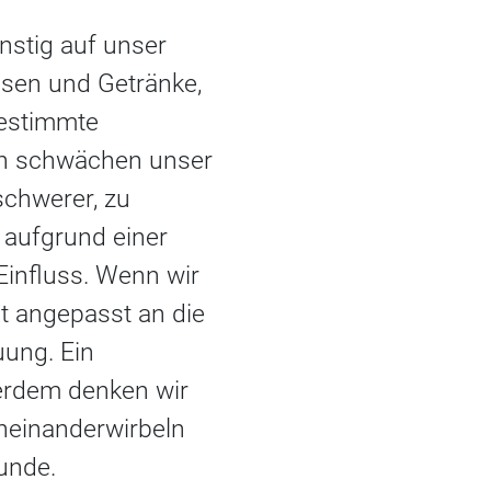
ünstig auf unser
isen und Getränke,
bestimmte
lch schwächen unser
schwerer, zu
 aufgrund einer
Einfluss. Wenn wir
ht angepasst an die
uung. Ein
erdem denken wir
cheinanderwirbeln
unde.