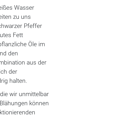
eißes Wasser
eiten zu uns
chwarzer Pfeffer
utes Fett
flanzliche Öle im
und den
ombination aus der
ich der
ig halten.
e wir unmittelbar
r Blähungen können
ktionierenden