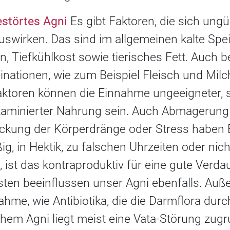
estörtes Agni
Es gibt Faktoren, die sich ung
swirken. Das sind im allgemeinen kalte Spe
, Tiefkühlkost sowie tierisches Fett. Auch 
nationen, wie zum Beispiel Fleisch und Mi
faktoren können die Einnahme ungeeigneter, 
taminierter Nahrung sein. Auch Abmagerung
ückung der Körperdränge oder Stress haben 
g, in Hektik, zu falschen Uhrzeiten oder nic
 ist das kontraproduktiv für eine gute Verda
ten beeinflussen unser Agni ebenfalls. Auß
ahme, wie Antibiotika, die die Darmflora dur
em Agni liegt meist eine Vata-Störung zugr