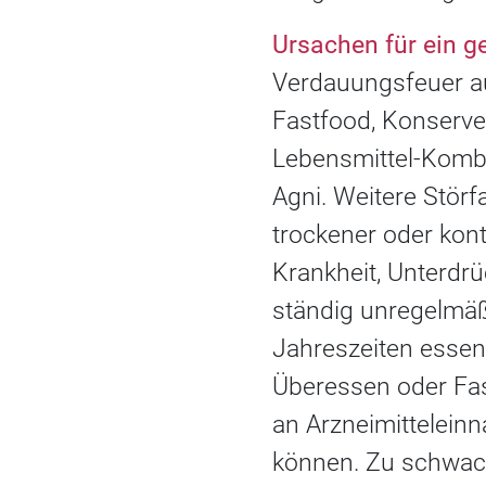
Ursachen für ein g
Verdauungsfeuer au
Fastfood, Konserven
Lebensmittel-Kombi
Agni. Weitere Stör
trockener oder kon
Krankheit, Unterdr
ständig unregelmäßi
Jahreszeiten essen,
Überessen oder Fas
an Arzneimitteleinn
können. Zu schwach