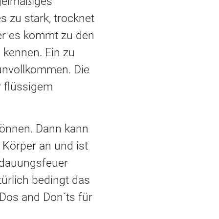
egelmäßiges
 zu stark, trocknet
er es kommt zu den
 kennen. Ein zu
unvollkommen. Die
r flüssigem
 können. Dann kann
 Körper an und ist
rdauungsfeuer
türlich bedingt das
e Dos and Don´ts für