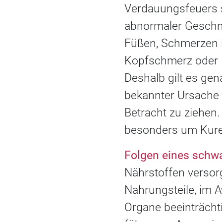
Verdauungsfeuers s
abnormaler Geschm
Füßen, Schmerzen i
Kopfschmerz oder 
Deshalb gilt es ge
bekannter Ursache s
Betracht zu ziehen.
besonders um Kure
Folgen eines sch
Nährstoffen versorg
Nahrungsteile, im 
Organe beeinträcht