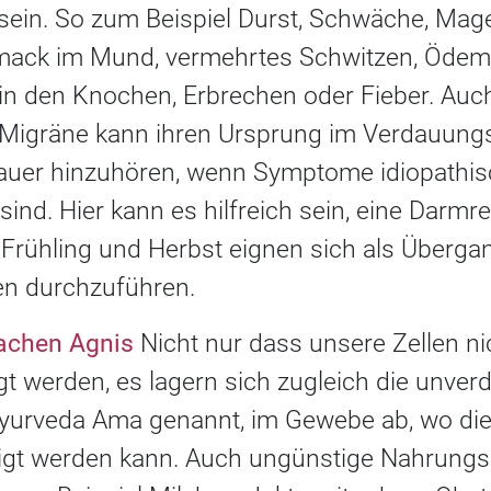
ein. So zum Beispiel Durst, Schwäche, Mag
ack im Mund, vermehrtes Schwitzen, Öde
n den Knochen, Erbrechen oder Fieber. Auc
Migräne kann ihren Ursprung im Verdauungs
nauer hinzuhören, wenn Symptome idiopathisc
ind. Hier kann es hilfreich sein, eine Darmr
 Frühling und Herbst eignen sich als Überga
n durchzuführen.
wachen Agnis
Nicht nur dass unsere Zellen ni
t werden, es lagern sich zugleich die unver
Ayurveda Ama genannt, im Gewebe ab, wo die
igt werden kann. Auch ungünstige Nahrungs