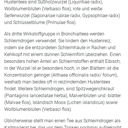
Hustentees sind Süßholzwurzel (Liquiritiae radix),
Wollblumenblüten (Verbasci flos), rote und weiße
Seifenwurzel (Saponariae rubrae radix, Gypsophilae radix)
und Schlüsselblume (Primulae flos).
Als dritte Wirkstoffgruppe in Bronchialtees werden
Schleimdrogen verwendet. Sie lindern den Hustenreiz,
indem sie die entzündeten Schleimhäute in Rachen und
Kehlkopf mit einem dünnen Schleimfilm überziehen. Einen
besonders hohen Anteil an Schleimstoffen enthält Eibisch;
in der Wurzel ist er besonders hoch, in den Blättern ist die
Konzentration geringer (Althaea officinalis radix/ folium),
weshalb man beides oft in reizlindernden Hustentees
findet. Weitere Schleimdrogen, sind Spitzwegerichkraut
(Plantaginis lanceolatae herba), Malvenblüten und -blätter
(Malvae flos), Isländisch Moos (Lichen islandicus) sowie
Wollblumenblüten (Verbasci flos).
Üblicherweise stellt man einen Tee aus Schleimdrogen als
Kaltmazerat her, das vor dem Trinken nochmal aufgekocht