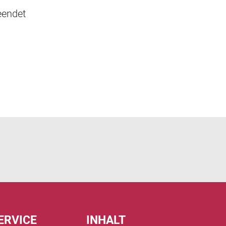
eendet
ERVICE
INHALT