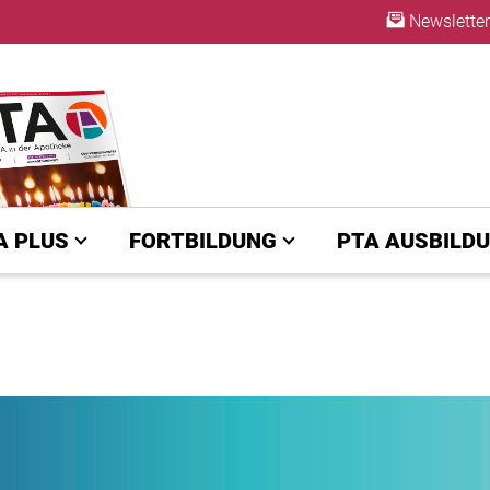
Newsletter
A | diepta.de
ABO
A PLUS
FORTBILDUNG
PTA AUSBILD