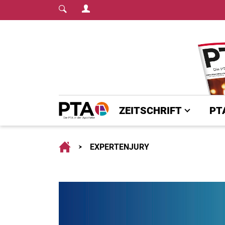
Login Menu
Fachmedium für PT
Home
ZEITSCHRIFT
PT
Home
EXPERTENJURY