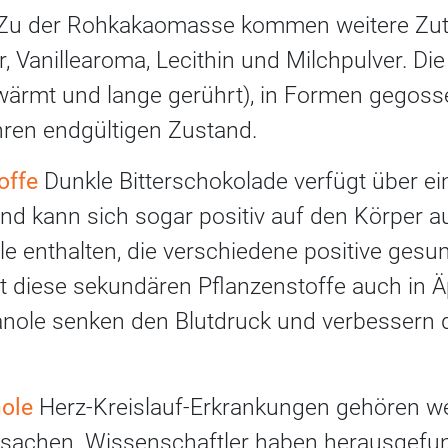
Zu der Rohkakaomasse kommen weitere Zuta
, Vanillearoma, Lecithin und Milchpulver. D
rwärmt und lange gerührt), in Formen gegosse
hren endgültigen Zustand.
offe
Dunkle Bitterschokolade verfügt über ei
und kann sich sogar positiv auf den Körper 
e enthalten, die verschiedene positive gesun
t diese sekundären Pflanzenstoffe auch in Äp
anole senken den Blutdruck und verbessern 
nole
Herz-Kreislauf-Erkrankungen gehören we
sachen. Wissenschaftler haben herausgefun