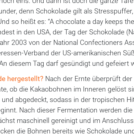
 noch eins. Und dann ist doch die ganze Taf
der, denn Schokolade gilt als Stresspuffer, 
nd so heißt es: “A chocolate a day keeps the
indest in den USA, der Tag der Schokolade (N
Jahr 2003 von der National Confectioners Ass
eressen-Verband der US-amerikanischen Süßig
 An diesem Tag darf gesündigt und gefeiert 
e hergestellt?
Nach der Ernte überprüft der
hte, ob die Kakaobohnen im Inneren gelöst s
et und abgedeckt, sodass in der tropischen Hi
innt. Nach dieser Fermentation werden die
nächst maschinell gereinigt und im Anschluss
ken die Bohnen bereits wie Schokolade un