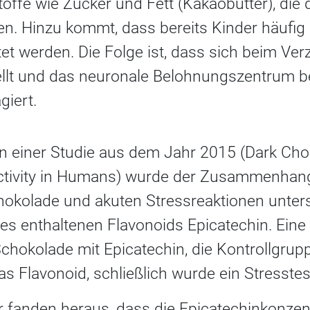
toffe wie Zucker und Fett (Kakaobutter), die
len. Hinzu kommt, dass bereits Kinder häufig
et werden. Die Folge ist, dass sich beim Ver
ellt und das neuronale Belohnungszentrum ber
giert.
n einer Studie aus dem Jahr 2015 (Dark Cho
activity in Humans) wurde der Zusammenha
hokolade und akuten Stressreaktionen unter
des enthaltenen Flavonoids Epicatechin. Ein
chokolade mit Epicatechin, die Kontrollgrup
 Flavonoid, schließlich wurde ein Stresstes
 fanden heraus, dass die Epicatechinkonzent