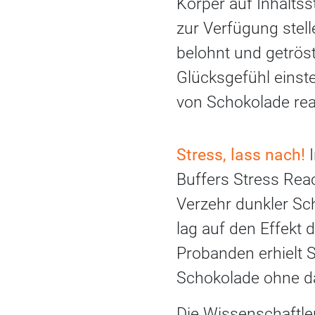
Körper auf Inhaltss
zur Verfügung stel
belohnt und getröst
Glücksgefühl einst
von Schokolade rea
Stress, lass nach!
I
Buffers Stress Re
Verzehr dunkler Sc
lag auf den Effekt 
Probanden erhielt S
Schokolade ohne das
Die Wissenschaftler