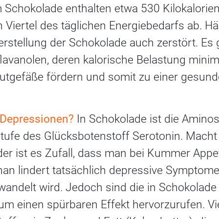
Schokolade enthalten etwa 530 Kilokalorien
n Viertel des täglichen Energiebedarfs ab. H
erstellung der Schokolade auch zerstört. Es g
avanolen, deren kalorische Belastung minimal
 Blutgefäße fördern und somit zu einer gesu
 Depressionen?
In Schokolade ist die Amino
rstufe des Glücksbotenstoff Serotonin. Mach
oder ist es Zufall, dass man bei Kummer Appet
n lindert tatsächlich depressive Symptome,
andelt wird. Jedoch sind die in Schokolade
um einen spürbaren Effekt hervorzurufen. Vi