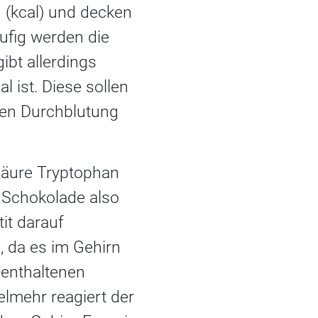
 (kcal) und decken
äufig werden die
ibt allerdings
 ist. Diese sollen
nden Durchblutung
säure Tryptophan
t Schokolade also
it darauf
 da es im Gehirn
 enthaltenen
elmehr reagiert der