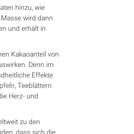
ten hinzu, wie
ie Masse wird dann
n und erhält in
nen Kakaoanteil von
auswirken. Denn im
dheitliche Effekte
feln, Teeblättern
die Herz- und
ltweit zu den
den, dass sich die