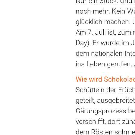
Nur ein Stück. Und
noch mehr. Kein Wun
glücklich machen. U
Am 7. Juli ist, zum
Day). Er wurde im 
dem nationalen Int
ins Leben gerufen.
Wie wird Schokolad
Schütteln der Früc
geteilt, ausgebreit
Gärungsprozess beg
verschifft, dort zu
dem Rösten schmec