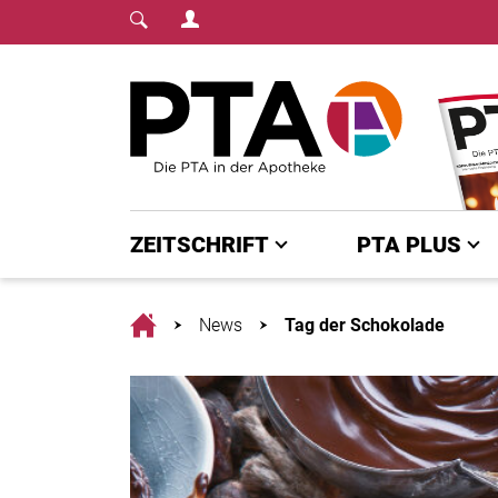
Login Menu
Fachmedium für PTA | diepta.de
Home
ZEITSCHRIFT
PTA PLUS
Home
News
Tag der Schokolade