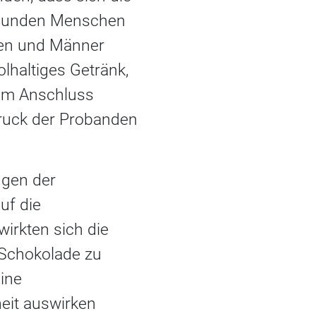
gesunden Menschen
uen und Männer
olhaltiges Getränk,
 Im Anschluss
druck der Probanden
ngen der
uf die
wirkten sich die
l Schokolade zu
eine
eit auswirken