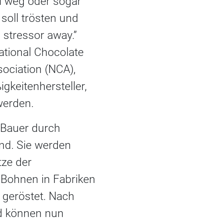
el weg oder sogar
soll trösten und
 stressor away.”
ational Chocolate
ociation (NCA),
keitenhersteller,
werden.
 Bauer durch
ind. Sie werden
tze der
 Bohnen in Fabriken
 geröstet. Nach
d können nun