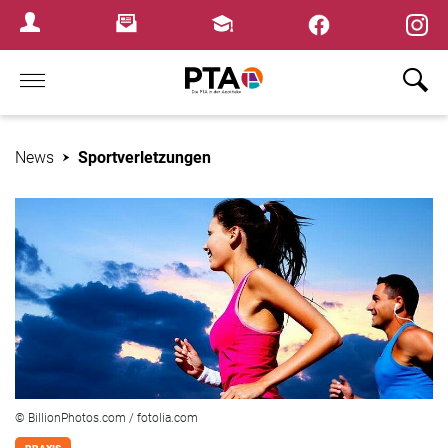
×
Newsletter
Fortbildungen
Login Menu
Home
News
Sportverletzungen
© BillionPhotos.com / fotolia.com