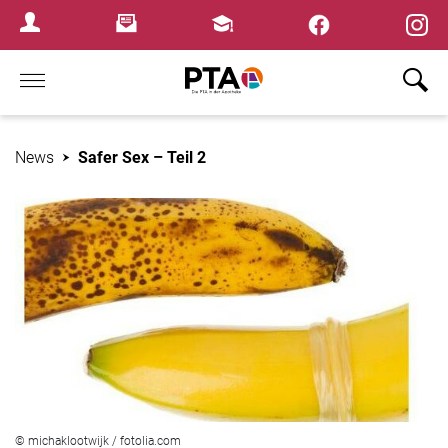
×
Newsletter
Fortbildungen
Login Menu
Home
News
Safer Sex – Teil 2
© michaklootwijk / fotolia.com