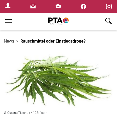
×
Newsletter
Fortbildungen
Login Menu
Home
News
Rauschmittel oder Einstiegsdroge?
© Oksana Tkachuk / 123rf.com