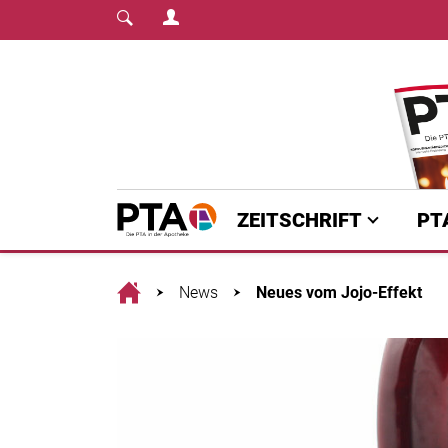
Login Menu
Fachmedium für PTA | diepta.de
Home
ZEITSCHRIFT
PT
Home
News
Neues vom Jojo-Effekt