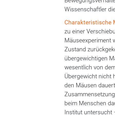
Bewegungsverhalten 
Wissenschaftler di
Charakteristische 
zu einer Verschieb
Mäuseexperiment wa
Zustand zurückgeke
übergewichtigen Mä
wesentlich von dem
Übergewicht nicht h
den Mäusen dauerte
Zusammensetzung w
beim Menschen daue
Institut untersucht