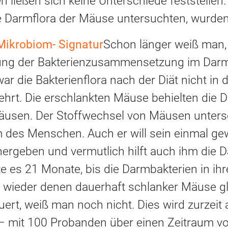
ließen sich keine Unterschiede feststellen. 
e Darmflora der Mäuse untersuchten, wurden 
Mikrobiom- Signatur
Schon länger weiß man,
ung der Bakterienzusammensetzung im Darm
r die Bakterienflora nach der Diät nicht in 
hrt. Die erschlankten Mäuse behielten die 
usen. Der Stoffwechsel von Mäusen untersc
 des Menschen. Auch er will sein einmal g
ergeben und vermutlich hilft auch ihm die D
 es 21 Monate, bis die Darmbakterien in ihr
ieder denen dauerhaft schlanker Mäuse gli
rt, weiß man noch nicht. Dies wird zurzei
 – mit 100 Probanden über einen Zeitraum vo