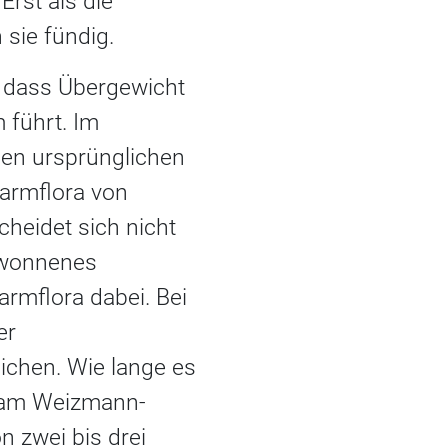
Erst als die
sie fündig.
 dass Übergewicht
 führt. Im
den ursprünglichen
Darmflora von
heidet sich nicht
ewonnenes
armflora dabei. Bei
er
chen. Wie lange es
t am Weizmann-
n zwei bis drei