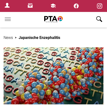
×
Newsletter
Fortbildungen
Login Menu
Home
News
Japanische Enzephalitis