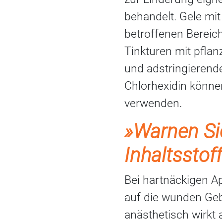
behandelt. Gele mit
betroffenen Bereic
Tinkturen mit pfla
und adstringierend
Chlorhexidin könne
verwenden.
»Warnen Si
Inhaltsstof
Bei hartnäckigen A
auf die wunden Ge
anästhetisch wirkt 