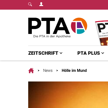
Login Menu
Fachmedium für PTA | diepta.de
Home
ZEITSCHRIFT
PTA PLUS
Home
News
Hölle im Mund