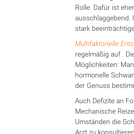
Rolle. Dafür ist ehe
ausschlaggebend. I
stark beeinträchtig
Multifaktorielle En
regelmäßig auf . Die
Möglichkeiten: Man 
hormonelle Schwank
der Genuss bestimm
Auch Defizite an Fo
Mechanische Reize 
Umständen die Schl
Arzt zu konsultier