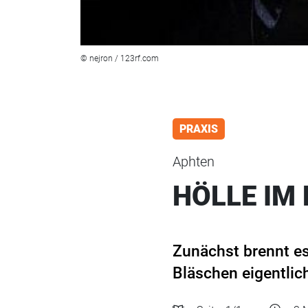
© nejron / 123rf.com
PRAXIS
Aphten
HÖLLE IM
Zunächst brennt es
Bläschen eigentlic