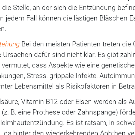
r die Stelle, an der sich die Entzündung befind
n jedem Fall können die lästigen Bläschen 
en.
tstehung
Bei den meisten Patienten treten di
 Ursachen dafür sind nicht klar. Es gibt zahl
vermutet, dass Aspekte wie eine genetische 
ungen, Stress, grippale Infekte, Autoimmu
ter Lebensmittel als Risikofaktoren in Bet
lsäure, Vitamin B12 oder Eisen werden als Au
(z. B. eine Prothese oder Zahnspange) förde
eimhautentzündung. Es ist ratsam, in schwe
en, da hinter den wiederkehrenden Aphthen v