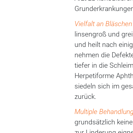
Grunderkrankungen
Vielfalt an Bläsche
linsengroß und grei
und heilt nach eini
nehmen die Defekte
tiefer in die Schle
Herpetiforme Aphth
siedeln sich im ge
zurück.
Multiple Behandlun
grundsätzlich keine
zur Linderung eign