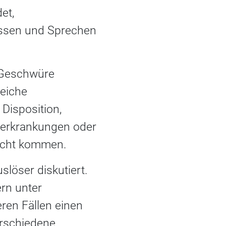
et,
Essen und Sprechen
e Geschwüre
reiche
Disposition,
nerkrankungen oder
racht kommen.
slöser diskutiert.
rn unter
ren Fällen einen
erschiedene