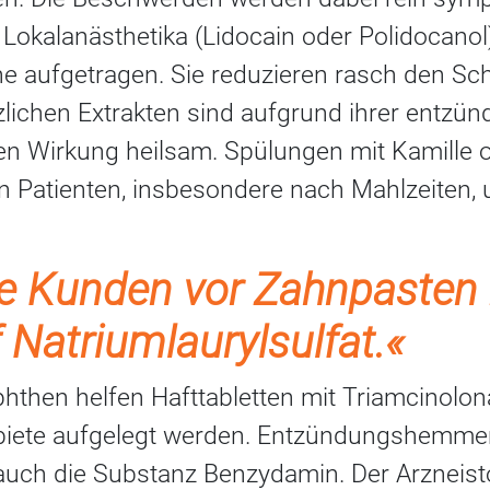
 Lokalanästhetika (Lidocain oder Polidocanol
he aufgetragen. Sie reduzieren rasch den S
nzlichen Extrakten sind aufgrund ihrer en
en Wirkung heilsam. Spülungen mit Kamille o
n Patienten, insbesondere nach Mahlzeiten, 
e Kunden vor Zahnpasten
f Natriumlaurylsulfat.«
phthen helfen Hafttabletten mit Triamcinolon
biete aufgelegt werden. Entzündungshemmen
auch die Substanz Benzydamin. Der Arzneistof