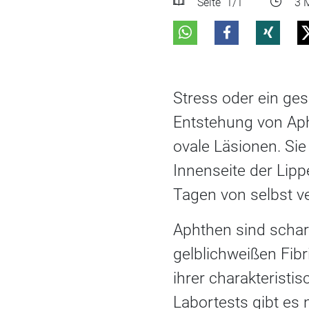
Seite
1
/1
3 M
Stress oder ein g
Entstehung von Aph
ovale Läsionen. Si
Innenseite der Lipp
Tagen von selbst v
Aphthen sind schar
gelblichweißen Fibr
ihrer charakteristi
Labortests gibt es 