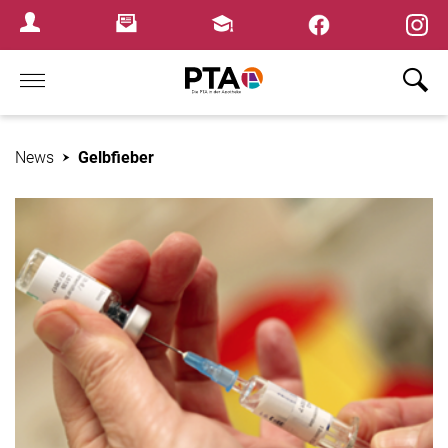
×
Newsletter
Fortbildungen
Login Menu
Home
News
Gelbfieber