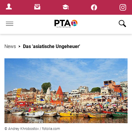
×
Newsletter
Fortbildungen
Login Menu
Home
News
Das 'asiatische Ungeheuer'
© Andrey Khrobostov / fotolia.com