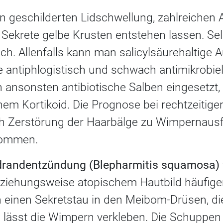
 geschilderten Lidschwellung, zahlreichen
 Sekrete gelbe Krusten entstehen lassen. Sel
ch. Allenfalls kann man salicylsäurehaltige
 antiphlogistisch und schwach antimikrobiel
ansonsten antibiotische Salben eingesetzt
em Kortikoid. Die Prognose bei rechtzeitiger 
h Zerstörung der Haarbälge zu Wimpernausf
kommen.
drandentzündung (Blepharmitis squamosa)
iehungsweise atopischem Hautbild häufiger 
 einen Sekretstau in den Meibom-Drüsen, di
 lässt die Wimpern verkleben. Die Schuppen