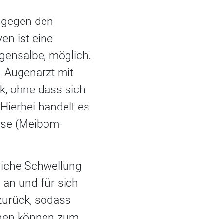
ingegen den
en ist eine
ugensalbe, möglich.
n Augenarzt mit
ck, ohne dass sich
Hierbei handelt es
üse (Meibom-
bliche Schwellung
 an und für sich
zurück, sodass
sagen können zum