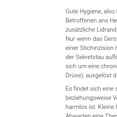
Gute Hygiene, also
Betroffenen ans Her
zusätzliche Lidrand
Nur wenn das Gerste
einer Stichinzision
der Sekretstau auflö
sich um eine chro
Drüse), ausgelöst 
Es findet sich eine
beziehungsweise Vor
harmlos ist. Klein
Abwarten eine Ther