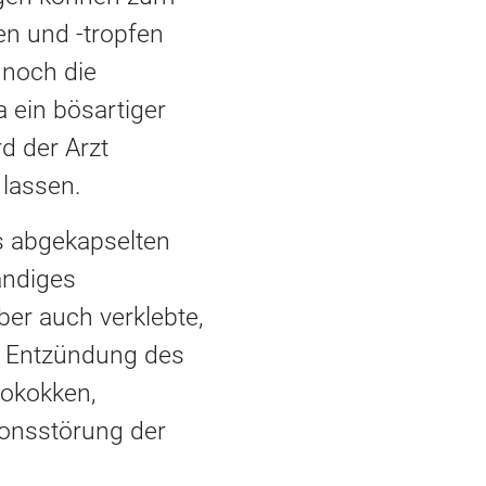
en und -tropfen
 noch die
 ein bösartiger
d der Arzt
 lassen.
s abgekapselten
ändiges
ber auch verklebte,
e Entzündung des
lokokken,
ionsstörung der