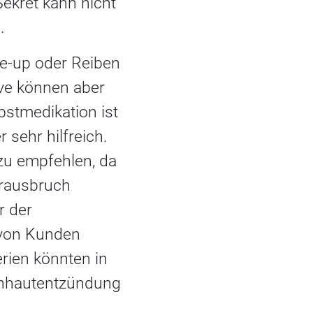
ekret kann nicht
.
e-up oder Reiben
ve können aber
bstmedikation ist
 sehr hilfreich.
 zu empfehlen, da
erausbruch
r der
 von Kunden
erien könnten in
irnhautentzündung