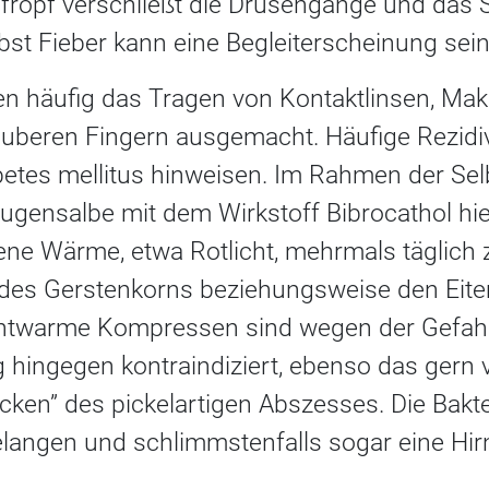
pfropf verschließt die Drüsengänge und das S
bst Fieber kann eine Begleiterscheinung sein
n häufig das Tragen von Kontaktlinsen, Mak
uberen Fingern ausgemacht. Häufige Rezidi
betes mellitus hinweisen. Im Rahmen der Sel
Augensalbe mit dem Wirkstoff Bibrocathol hier
kene Wärme, etwa Rotlicht, mehrmals täglich
 des Gerstenkorns beziehungsweise den Eit
chtwarme Kompressen sind wegen der Gefah
hingegen kontraindiziert, ebenso das gern
ücken” des pickelartigen Abszesses. Die Bakt
gelangen und schlimmstenfalls sogar eine H