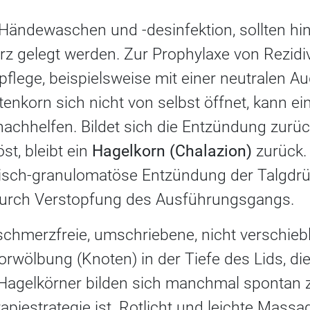
 Händewaschen und -desinfektion, sollten h
z gelegt werden. Zur Prophylaxe von Rezidiv
pflege, beispielsweise mit einer neutralen A
nkorn sich nicht von selbst öffnet, kann ei
 nachhelfen. Bildet sich die Entzündung zurü
st, bleibt ein
Hagelkorn (Chalazion)
zurück. 
nisch-granulomatöse Entzündung der Talgdr
durch Verstopfung des Ausführungsgangs.
 schmerzfreie, umschriebene, nicht verschie
wölbung (Knoten) in der Tiefe des Lids, die
e Hagelkörner bilden sich manchmal spontan 
apiestrategie ist. Rotlicht und leichte Mas