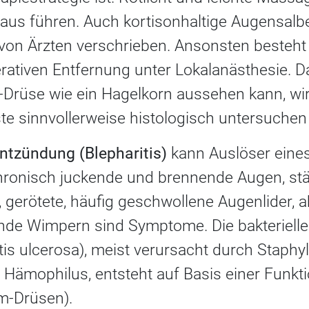
aus führen. Auch kortisonhaltige Augensalb
on Ärzten verschrieben. Ansonsten besteht
rativen Entfernung unter Lokalanästhesie. Da
rüse wie ein Hagelkorn aussehen kann, wir
te sinnvollerweise histologisch untersuchen
ntzündung (Blepharitis)
kann Auslöser eine
hronisch juckende und brennende Augen, st
gerötete, häufig geschwollene Augenlider, a
nde Wimpern sind Symptome. Die bakteriell
tis ulcerosa), meist verursacht durch Staphy
 Hämophilus, entsteht auf Basis einer Funkt
m-Drüsen).