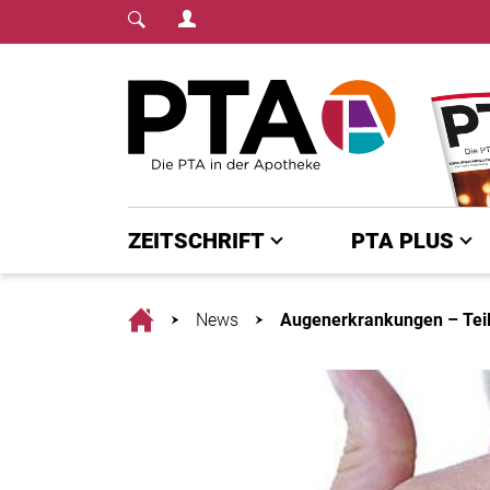
Login Menu
Fachmedium für PTA | diepta.de
Home
ZEITSCHRIFT
PTA PLUS
Home
News
Augenerkrankungen – Teil