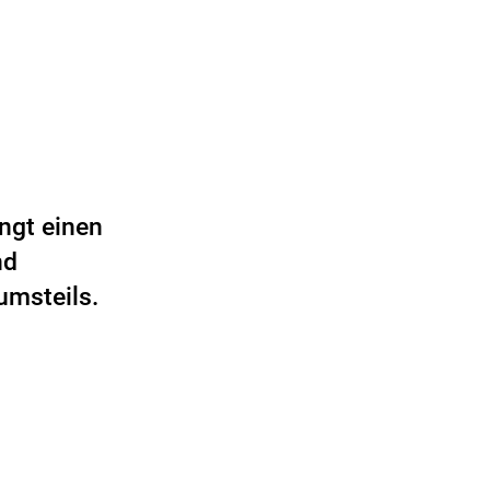
ngt einen
nd
umsteils.