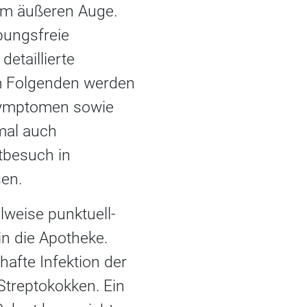
 am äußeren Auge.
bungsfreie
etaillierte
Im Folgenden werden
Symptomen sowie
mal auch
tbesuch in
sen.
lweise punktuell-
n die Apotheke.
hafte Infektion der
Streptokokken. Ein