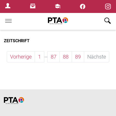
×
Newsletter
Fortbildungen
Login Menu
Home
ZEITSCHRIFT
…
Vorherige
1
87
88
89
Nächste
Home