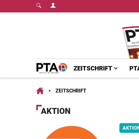
Login Menu
Fachmedium für PT
Home
ZEITSCHRIFT
PT
Home
ZEITSCHRIFT
AKTION
AKTIO