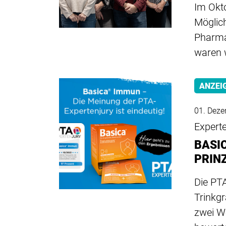
Im Okt
Möglic
Pharma
waren 
ANZEI
01. Dez
Experte
BASI
PRIN
Die PT
Trinkg
zwei W