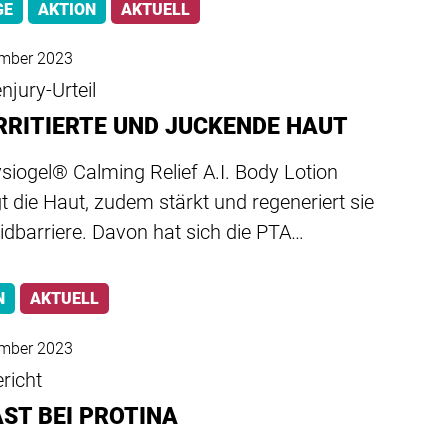
GE
AKTION
AKTUELL
ember 2023
njury-Urteil
IRRITIERTE UND JUCKENDE HAUT
siogel® Calming Relief A.I. Body Lotion
t die Haut, zudem stärkt und regeneriert sie
pidbarriere. Davon hat sich die PTA…
N
AKTUELL
ember 2023
richt
AST BEI PROTINA