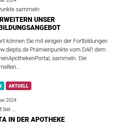
uar 2024
Punkte sammeln
ERWEITERN UNSER
BILDUNGSANGEBOT
rt können Sie mit einigen der Fortbildungen
w.diepta.de Prämienpunkte vom DAP, dem
henApothekenPortal, sammeln. Die
melten…
N
AKTUELL
uar 2024
 bei ...
TA IN DER APOTHEKE