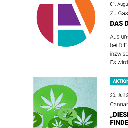
01. Augu
Zu Gas
DAS 
Aus un
bei DI
inzwis
Es wir
AKTIO
20. Juli
Cannab
„DIE
FIND