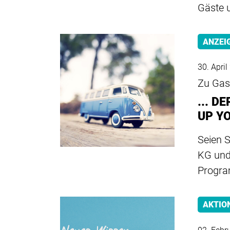
Gäste u
ANZEI
30. Apri
Zu Gast
... 
UP Y
Seien 
KG und
Progra
AKTIO