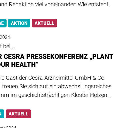
nd Redaktion viel voneinander: Wie entsteht…
GE
AKTION
AKTUELL
l 2024
 bei ...
DER CESRA PRESSEKONFERENZ „PLANT
OUR HEALTH“
Sie Gast der Cesra Arzneimittel GmbH & Co.
 freuen Sie sich auf ein abwechslungsreiches
mm im geschichtsträchtigen Kloster Holzen…
N
AKTUELL