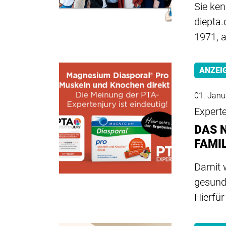
Sie ken
diepta.
1971, a
ANZEI
01. Janu
Experte
DAS 
FAMIL
Damit w
gesund
Hierfü