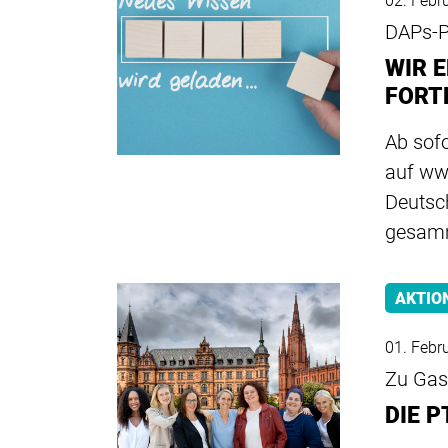
02. Febr
DAPs-
WIR 
FORT
Ab sofo
auf ww
Deutsc
gesam
AKTIO
01. Febr
Zu Gast
DIE P