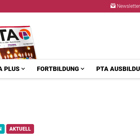
Newsletter
A | diepta.de
ABO
A PLUS
FORTBILDUNG
PTA AUSBILD
N
AKTUELL