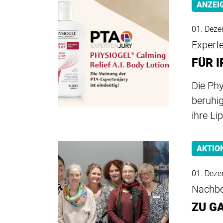
ANZEI
01. Dez
Experte
FÜR 
Die Phy
beruhig
ihre Li
AKTIO
01. Dez
Nachbe
ZU G