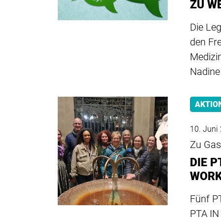
ZU W
Die Leg
den Fr
Medizin
Nadin
AKTIO
10. Juni
Zu Gas
DIE 
WOR
Fünf PT
PTA IN