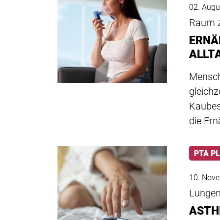
02. Augu
Raum 
ERNÄ
ALLT
Mensch
gleich
Kaubes
die Er
PTA P
10. Nov
Lungen
ASTH