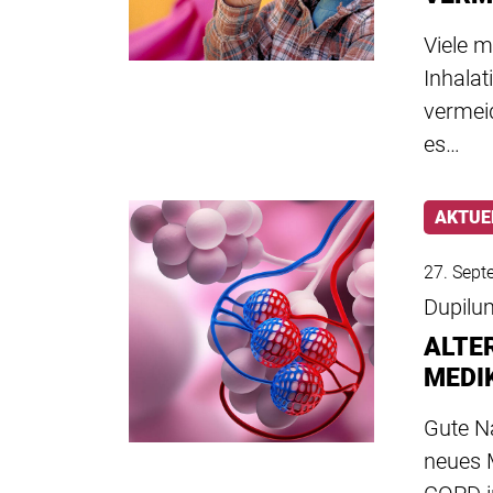
Viele 
Inhalat
vermeid
es…
AKTUE
27. Sept
Dupilu
ALTE
MEDI
Gute Na
neues 