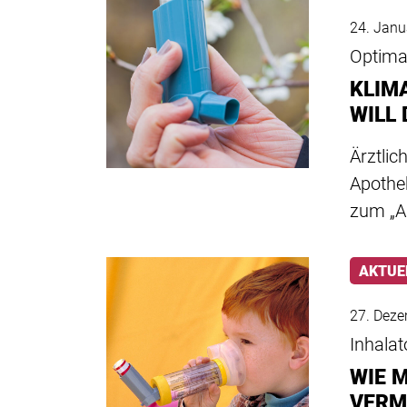
24. Janu
Optima
KLIM
WILL
Ärztlic
Apothe
zum „A
AKTUE
27. Dez
Inhala
WIE 
VERM