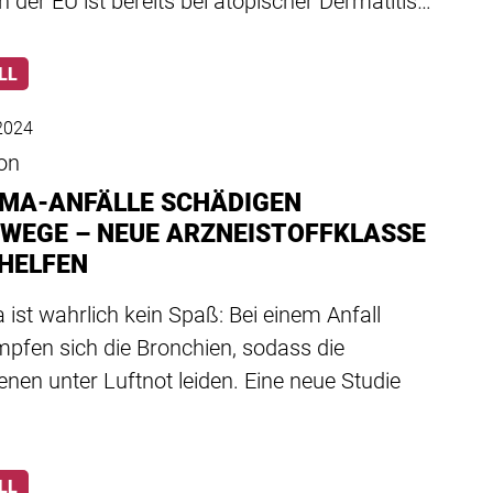
 der EU ist bereits bei atopischer Dermatitis…
LL
2024
ion
MA-ANFÄLLE SCHÄDIGEN
WEGE – NEUE ARZNEISTOFFKLASSE
 HELFEN
ist wahrlich kein Spaß: Bei einem Anfall
pfen sich die Bronchien, sodass die
enen unter Luftnot leiden. Eine neue Studie
LL