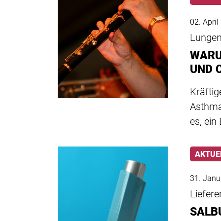
02. Apri
Lungen
WARU
UND 
Kräfti
Asthma
es, ei
AKTUE
31. Janu
Liefer
SALB