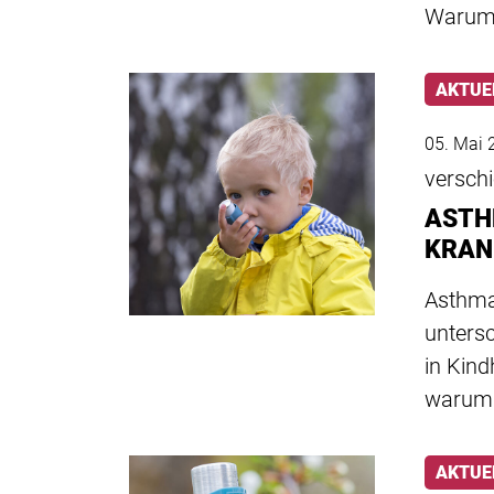
Waru
AKTUE
05. Mai 
versch
ASTH
KRAN
Asthma
unters
in Kind
warum 
AKTUE