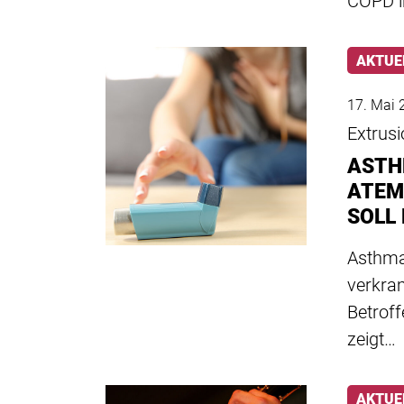
COPD in
AKTUE
17. Mai 
Extrus
ASTH
ATEM
SOLL
Asthma 
verkram
Betroff
zeigt…
AKTUE