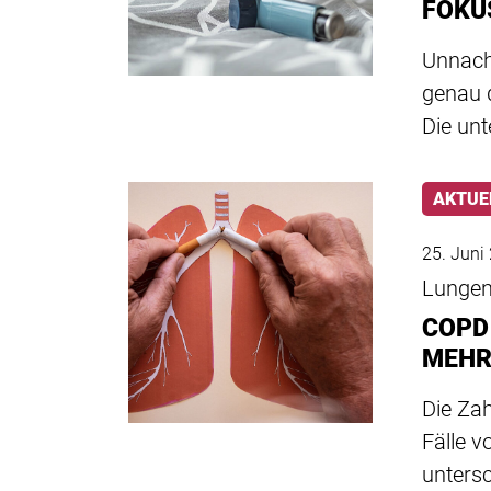
FOKU
Unnach
genau 
Die un
AKTUE
25. Juni
Lungen
COPD
MEHR
Die Zah
Fälle 
unters