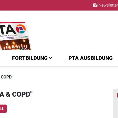
Newsletter
A | diepta.de
ABO
FORTBILDUNG
PTA AUSBILDUNG
 COPD
A & COPD"
LL