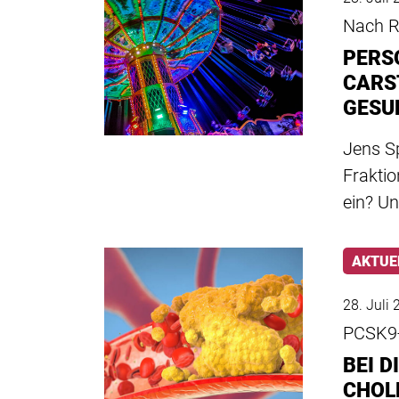
Nach Rü
PERS
CARS
GESU
Jens S
Frakti
ein? U
AKTUE
28. Juli
PCSK9
BEI D
CHOL