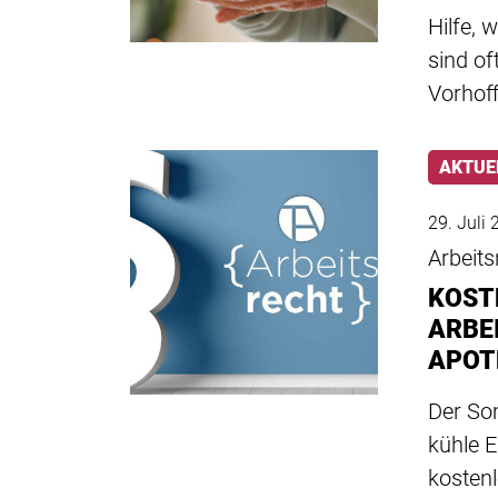
Hilfe,
sind of
Vorhof
AKTUE
29. Juli
Arbeits
KOST
ARBEI
APOT
Der So
kühle 
kostenl