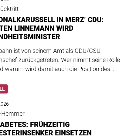
cktritt
ONALKARUSSELL IN MERZ‘ CDU:
TEN LINNEMANN WIRD
NDHEITSMINISTER
pahn ist von seinem Amt als CDU/CSU-
onschef zurückgetreten. Wer nimmt seine Rolle
nd warum wird damit auch die Position des…
LL
 2026
-Hemmer
IABETES: FRÜHZEITIG
ESTERINSENKER EINSETZEN