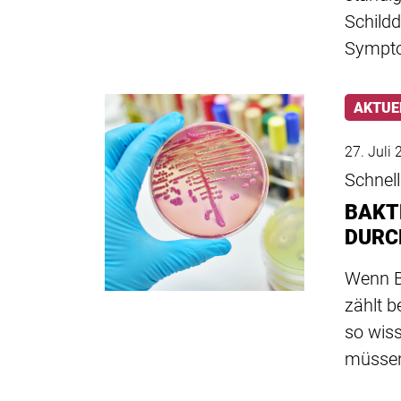
Schild
Sympt
AKTUE
27. Juli
Schnell
BAKT
DURC
Wenn B
zählt 
so wis
müsse