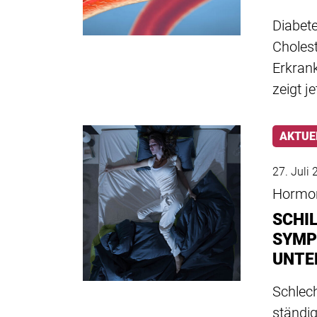
Diabet
Cholest
Erkran
zeigt je
AKTUE
27. Juli
Hormo
SCHI
SYMP
UNTE
Schlech
ständi