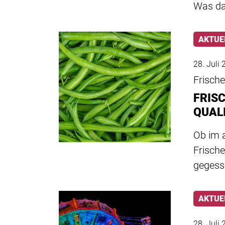
Was d
AKTUE
28. Juli
Frische
FRIS
QUAL
Ob im a
Frische
gegess
AKTUE
28. Juli