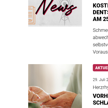
KOST
DENT
AM 25
Schmerz
abwech
selbstv
Voraus
AKTUE
29. Juli
Herzrh
VORH
SCHL