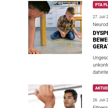
PTA P
27. Juli
Neurodi
DYSP
BEWE
GERA
Ungesch
unkont
dahinte
AKTUE
26. Juli
Fitnes