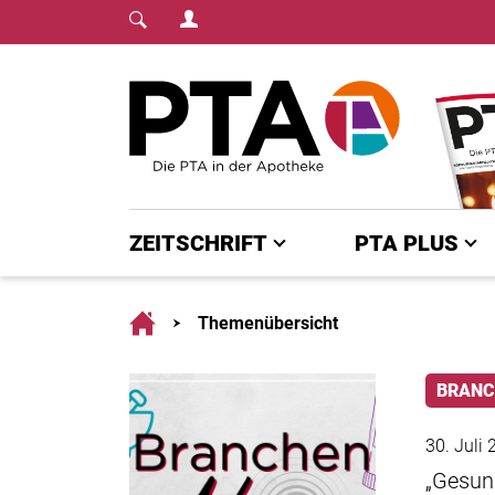
Login Menu
Fachmedium für PT
Home
ZEITSCHRIFT
PTA PLUS
Home
Themenübersicht
BRANC
30. Juli
„Gesund