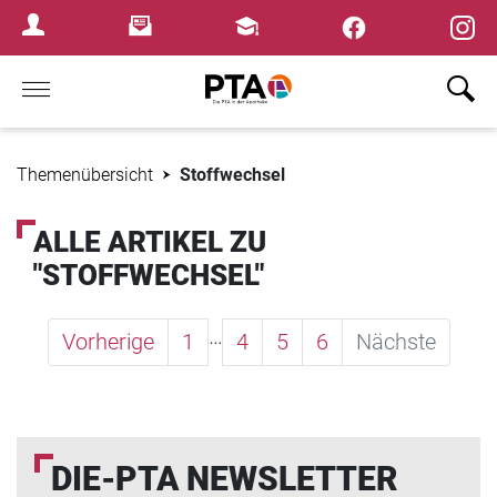
×
Newsletter
Fortbildungen
Login Menu
Home
Themenübersicht
Stoffwechsel
ALLE ARTIKEL ZU
"STOFFWECHSEL"
…
Vorherige
1
4
5
6
Nächste
DIE-PTA NEWSLETTER