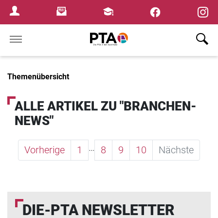
×
Newsletter
Fortbildungen
Login Menu
Home
Themenübersicht
ALLE ARTIKEL ZU "BRANCHEN-
NEWS"
…
Vorherige
1
8
9
10
Nächste
DIE-PTA NEWSLETTER