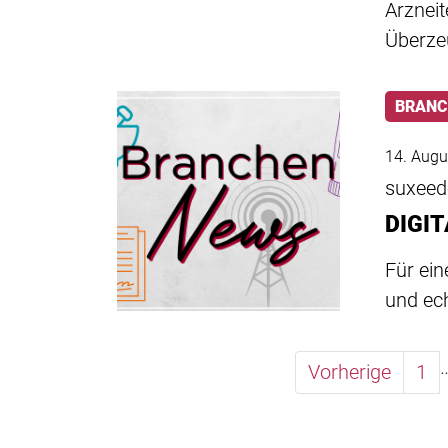
Arzneit
Überze
BRANC
14. Augu
suxee
DIGI
Für ein
und ec
Vorherige
1