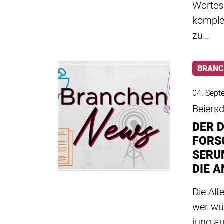
Wortes
komplex
zu…
BRANC
04. Sept
Beiers
DER 
FORS
SERU
DIE A
Die Alt
wer wün
jung a