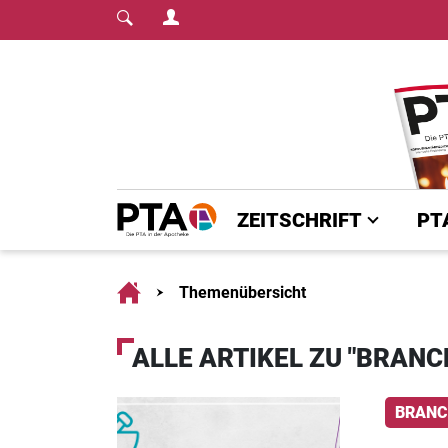
Login Menu
Fachmedium für PT
Home
ZEITSCHRIFT
PT
Home
Themenübersicht
ALLE ARTIKEL ZU "BRAN
BRANC