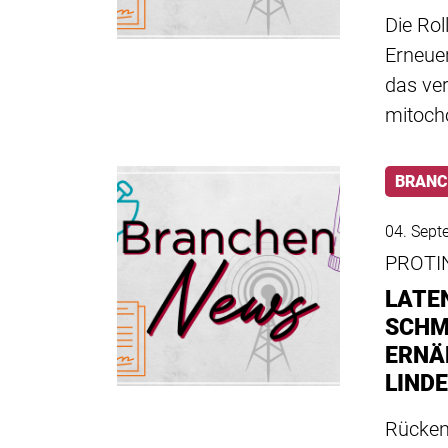
Die Rol
Erneue
das ve
mitoch
BRANC
04. Sept
PROTI
LATE
SCHM
ERNÄ
LIND
Rücken