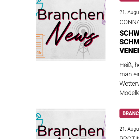
21. Augu
CONNA
SCHW
SCHM
VENE
Heiß, 
man ein
Wetterv
Modell
BRANC
21. Augu
PROTI