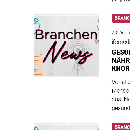
BRANC
28. Augu
ifeme
GESU
NÄHR
KNOR
Vor al
Mensche
aus. N
gesun
BRANC