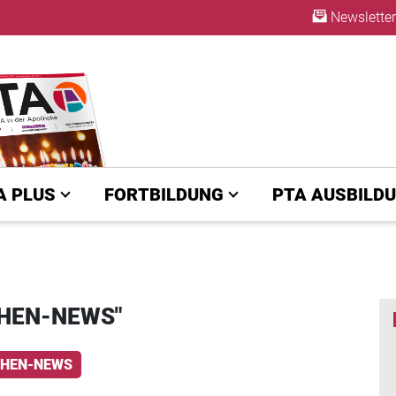
Newsletter
A | diepta.de
ABO
A PLUS
FORTBILDUNG
PTA AUSBILD
CHEN-NEWS"
HEN-NEWS