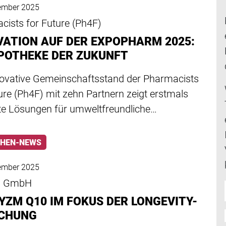
ember 2025
cists for Future (Ph4F)
VATION AUF DER EXPOPHARM 2025:
APOTHEKE DER ZUKUNFT
novative Gemeinschaftsstand der Pharmacists
ure (Ph4F) mit zehn Partnern zeigt erstmals
te Lösungen für umweltfreundliche…
HEN-NEWS
ember 2025
di GmbH
YZM Q10 IM FOKUS DER LONGEVITY-
CHUNG