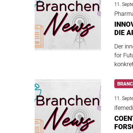
11. Sept
Pharma
INNO
DIE 
Der in
for Fut
konkre
BRANC
11. Sept
ifeme
COEN
FORS