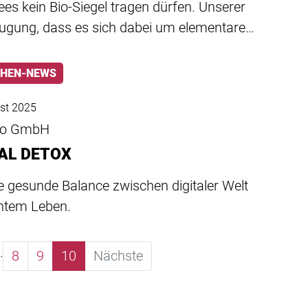
ees kein Bio-Siegel tragen dürfen. Unserer
ugung, dass es sich dabei um elementare…
HEN-NEWS
st 2025
do GmbH
TAL DETOX
e gesunde Balance zwischen digitaler Welt
htem Leben.
…
8
9
10
Nächste