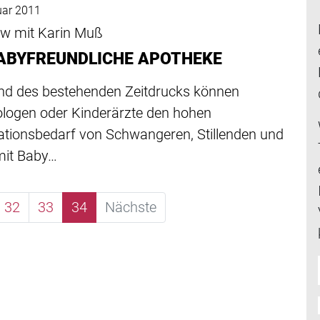
uar 2011
iew mit Karin Muß
BABYFREUNDLICHE APOTHEKE
nd des bestehenden Zeitdrucks können
logen oder Kinderärzte den hohen
ationsbedarf von Schwangeren, Stillenden und
mit Baby…
32
33
34
Nächste