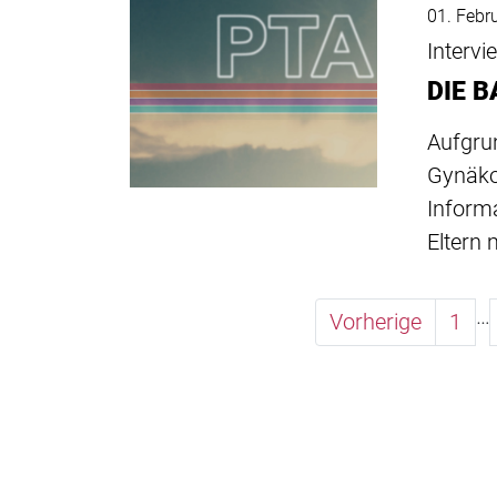
01. Febr
Interv
DIE 
Aufgru
Gynäko
Inform
Eltern 
…
Vorherige
1