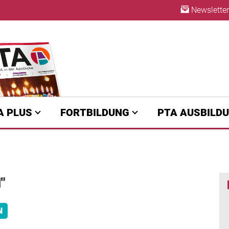
Newsletter
A | diepta.de
ABO
A PLUS
FORTBILDUNG
PTA AUSBILD
"
N