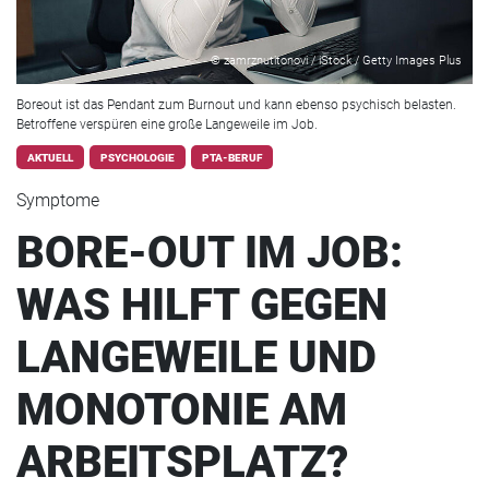
© zamrznutitonovi / iStock / Getty Images Plus
Boreout ist das Pendant zum Burnout und kann ebenso psychisch belasten.
Betroffene verspüren eine große Langeweile im Job.
AKTUELL
PSYCHOLOGIE
PTA-BERUF
Symptome
BORE-OUT IM JOB:
WAS HILFT GEGEN
LANGEWEILE UND
MONOTONIE AM
ARBEITSPLATZ?