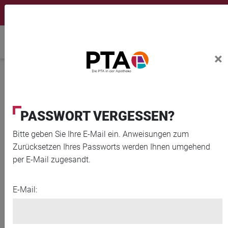
×
Newsletter
Fortbildungen
Login Menu
Home
×
Home
News
Zuckeralternativen: Wie gesund sind Süßstoff & Co.?
PASSWORT VERGESSEN?
© Sherry Epley/iStock/Getty Images Plus
Bitte geben Sie Ihre E-Mail ein. Anweisungen zum
Zurücksetzen Ihres Passworts werden Ihnen umgehend
per E-Mail zugesandt.
E-Mail: