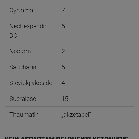
Cyclamat
7
Neohesperidin
5
DC
Neotam
2
Saccharin
5
Steviolglykoside
4
Sucralose
15
Thaumatin
„akzetabel“