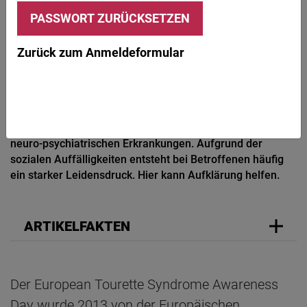
© Janie Airey / iStock / Getty Images
PRAXIS
HINTERGRUND
GEHIRN & NERVEN
Zurück zum Anmeldeformular
Aktionstage
EINEN TIC ANDERS
Tic-Störungen und das Tourette-Syndrom zählen zu den
neuro-psychiatrischen Erkrankungen. Aufgrund der
sozialen Auffälligkeiten entsteht bei Betroffenen häufig
ein starker Leidensdruck. Hier kann Aufklärung helfen.
ARTIKELFAKTEN
Der European Tourette Syndrome Awareness
Day wurde 2013 von der Europäischen