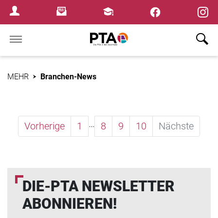
×
Newsletter
Fortbildungen
Login Menu
Home
MEHR
Branchen-News
…
Vorherige
1
8
9
10
Nächste
DIE-PTA NEWSLETTER
ABONNIEREN!