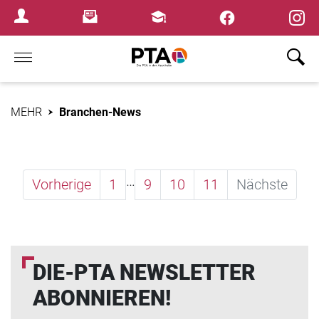
×
Newsletter
Fortbildungen
Login Menu
Home
MEHR
Branchen-News
…
Vorherige
1
9
10
11
Nächste
DIE-PTA NEWSLETTER
ABONNIEREN!