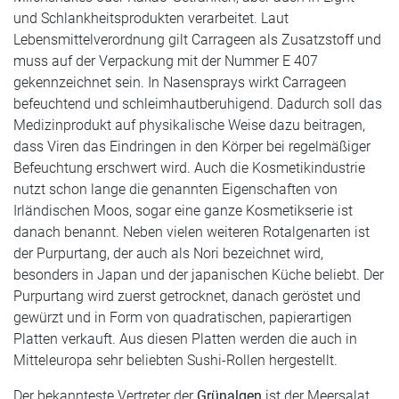
und Schlankheitsprodukten verarbeitet. Laut
Lebensmittelverordnung gilt Carrageen als Zusatzstoff und
muss auf der Verpackung mit der Nummer E 407
gekennzeichnet sein. In Nasensprays wirkt Carrageen
befeuchtend und schleimhautberuhigend. Dadurch soll das
Medizinprodukt auf physikalische Weise dazu beitragen,
dass Viren das Eindringen in den Körper bei regelmäßiger
Befeuchtung erschwert wird. Auch die Kosmetikindustrie
nutzt schon lange die genannten Eigenschaften von
Irländischen Moos, sogar eine ganze Kosmetikserie ist
danach benannt. Neben vielen weiteren Rotalgenarten ist
der Purpurtang, der auch als Nori bezeichnet wird,
besonders in Japan und der japanischen Küche beliebt. Der
Purpurtang wird zuerst getrocknet, danach geröstet und
gewürzt und in Form von quadratischen, papierartigen
Platten verkauft. Aus diesen Platten werden die auch in
Mitteleuropa sehr beliebten Sushi-Rollen hergestellt.
Der bekannteste Vertreter der
Grünalgen
ist der Meersalat.