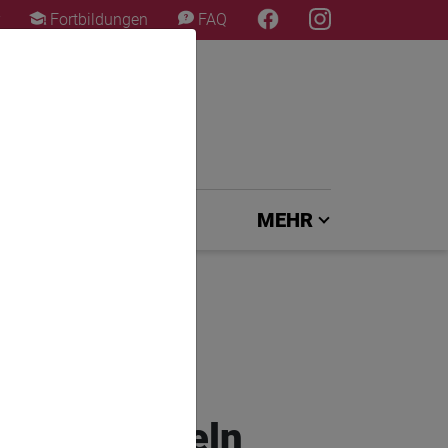
×
Fortbildungen
FAQ
EXPERTENJURY
MEHR
und behandeln