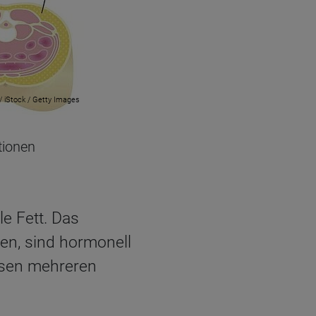
/ iStock / Getty Images
tionen
e Fett. Das
ten, sind hormonell
iesen mehreren