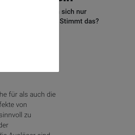
den die Betroffenen sich nur
ls zu sich nehmen. Stimmt das?
er
e für als auch die
fekte von
sinnvoll zu
der