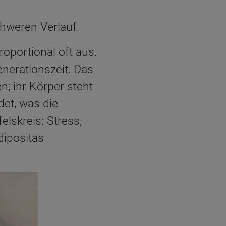
chweren Verlauf.
oportional oft aus.
nerationszeit. Das
n; ihr Körper steht
et, was die
elskreis: Stress,
dipositas