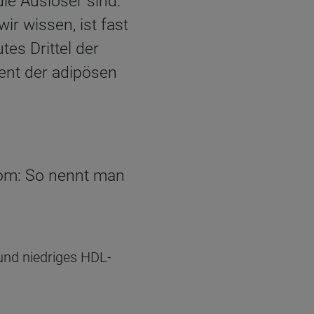
e Auslöser sind.
ir wissen, ist fast
tes Drittel der
ent der adipösen
rom: So nennt man
und niedriges HDL-