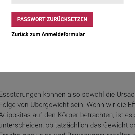
k. Adipositas wäre leicht zu besiegen, wür
üssen einfach mehr Energie verbrauchen a
cht so leicht ist.
Zurück zum Anmeldeformular
28 Minuten
Gesa Van Hecke
Sabine Breu
Essstörungen können also sowohl die Ursach
Folge von Übergewicht sein. Wenn wir die Ef
Adipositas auf den Körper betrachten, ist es 
unterscheiden, ob tatsächlich das Gewicht o