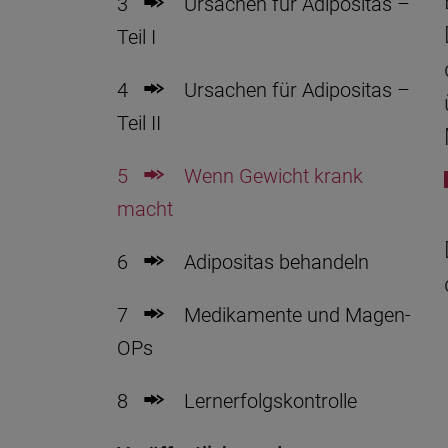
3
Ursachen für Adipositas –
Teil I
4
Ursachen für Adipositas –
Teil II
5
Wenn Gewicht krank
macht
6
Adipositas behandeln
7
Medikamente und Magen-
OPs
8
Lernerfolgskontrolle