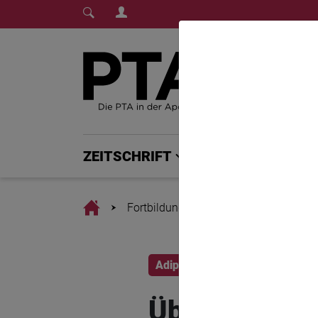
Login Menu
Fachmedium für PTA | diepta.de
Home
Home
ZEITSCHRIFT
PTA PLUS
Home
Fortbildung
Über Gewicht: Adipo
Adipositas
PTA-Fortbildung
Über Gewicht