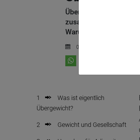
Übergewicht macht kran
zusammenreißen. Sie m
Warum leicht sein gar ni
01. September 2024
1
Was ist eigentlich
Übergewicht?
2
Gewicht und Gesellschaft